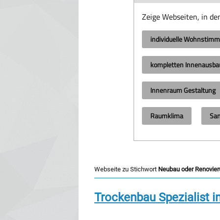
Zeige Webseiten, in d
individuelle Wohnstim
kompletten Innenausba
Innenraum Gestaltung
Raumklima
San
Webseite zu Stichwort
Neubau oder Renovie
Trockenbau Spezialist 