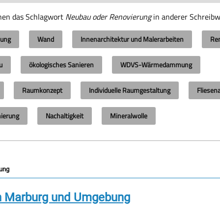
enen das Schlagwort
Neubau oder Renovierung
in anderer Schreib
mung
Wand
Innenarchitektur und Malerarbeiten
Re
u
ökologisches Sanieren
WDVS-Wärmedammung
Raumkonzept
Individuelle Raumgestaltung
Fliesen
ierung
Nachaltigkeit
Mineralwolle
rung
in Marburg und Umgebung