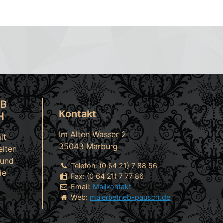
EB
Kontakt
H
Im Alten Wasser 2
it
35043
Marburg
eiten
und
Telefon:
(0 64 21) 7 88 56
ie
Fax:
(0 64 21) 7 77 86
Email:
Mailkontakt
Web:
malerbetrieb-pausch.de